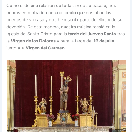
Como si de una relación de toda la vida se tratase, nos
hemos encontrado con una familia que nos abrió las
puertas de su casa y nos hizo sentir parte de ellos y de su
devoción. De esta manera, nuestra música recaló en la
Iglesia del Santo Cristo para la
tarde del Jueves Santo
tras
la
Virgen de los Dolores
y para la tarde del
16 de julio
junto a la
Virgen del Carmen
.