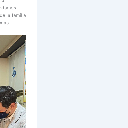
la
podamos
e la familia
 más.