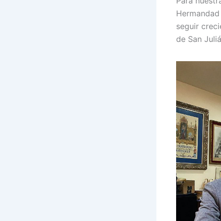
Para nuestr
Hermandad d
seguir crec
de San Juli