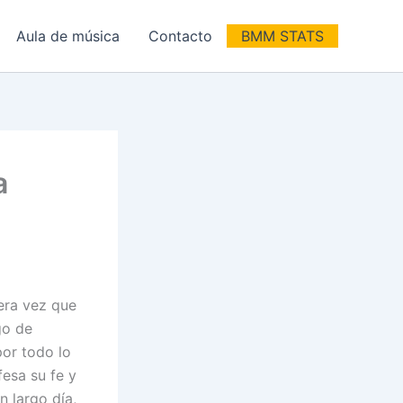
Aula de música
Contacto
BMM STATS
a
era vez que
go de
por todo lo
fesa su fe y
n largo día,