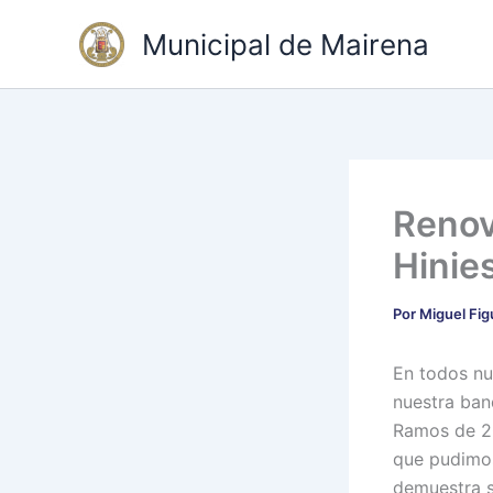
Ir
Municipal de Mairena
al
contenido
Renov
Hinie
Por
Miguel Fi
En todos nu
nuestra ba
Ramos de 20
que pudimos
demuestra su