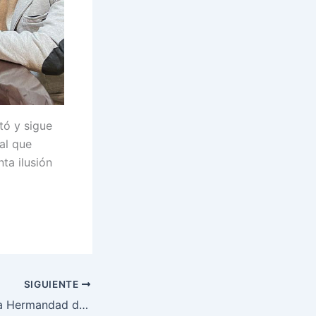
ó y sigue
al que
ta ilusión
SIGUIENTE
Renovamos con la Hermandad de Nuestro Padre Jesús Nazareno