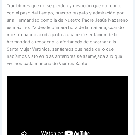
Tradiciones que no se pierden y devoción que no remite
con el paso del tiempo, nuestro respeto y admiración por
una Hermandad como la de Nuestro Padre Jesús Nazareno
es máximo. Ya desde primera hora de la mañana, cuando
nuestra banda acudía junto a una representación de la
hermandad a recoger a la afortunada de encarnar a la
Santa Mujer Verónica, sentíamos que nada de lo que
habíamos visto en días anteriores se asemejaba a lo que
vivimos cada mañana de Viernes Santo.